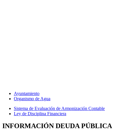
Inicio
Tu Municipio
Tu Gobierno
Transparencia
PNT
Histórico
Otras obligaciones
LGCG
Archivo
Primer Informe Gobierno
Ayuntamiento
Organismo de Agua
Sistema de Evaluación de Armonización Contable
Ley de Disciplina Financiera
INFORMACIÓN DEUDA PÚBLICA